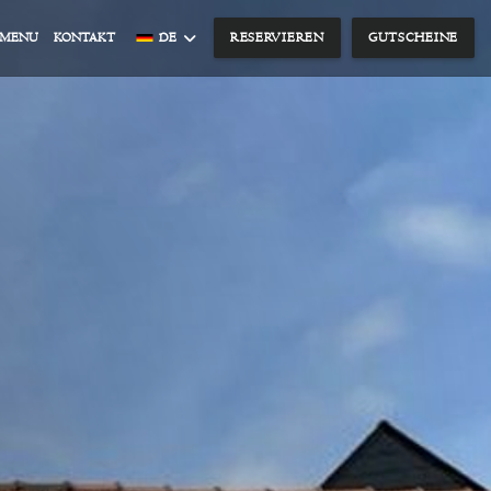
((ÖFFNET EIN NEUES FENSTER))
MENU
KONTAKT
DE
RESERVIEREN
GUTSCHEINE